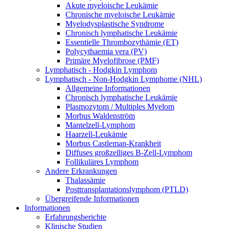
Akute myeloische Leukämie
Chronische myeloische Leukämie
Myelodysplastische Syndrome
Chronisch lymphatische Leukämie
Essentielle Thrombozythämie (ET)
Polycythaemia vera (PV)
Primäre Myelofibrose (PMF)
Lymphatisch - Hodgkin Lymphom
Lymphatisch - Non-Hodgkin Lymphome (NHL)
Allgemeine Informationen
Chronisch lymphatische Leukämie
Plasmozytom / Multiples Myelom
Morbus Waldenström
Mantelzell-Lymphom
Haarzell-Leukämie
Morbus Castleman-Krankheit
Diffuses großzelliges B-Zell-Lymphom
Follikuläres Lymphom
Andere Erkrankungen
Thalassämie
Posttransplantationslymphom (PTLD)
Übergreifende Informationen
Informationen
Erfahrungsberichte
Klinische Studien