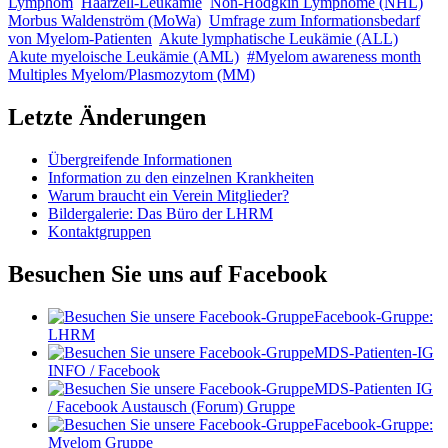
Lymphom
Haarzell-Leukämie
Non-Hodgkin Lymphome (NHL)
Morbus Waldenström (MoWa)
Umfrage zum Informationsbedarf
von Myelom-Patienten
Akute lymphatische Leukämie (ALL)
Akute myeloische Leukämie (AML)
#Myelom awareness month
Multiples Myelom/Plasmozytom (MM)
Letzte Änderungen
Übergreifende Informationen
Information zu den einzelnen Krankheiten
Warum braucht ein Verein Mitglieder?
Bildergalerie: Das Büro der LHRM
Kontaktgruppen
Besuchen Sie uns auf Facebook
Facebook-Gruppe:
LHRM
MDS-Patienten-IG
INFO / Facebook
MDS-Patienten IG
/ Facebook Austausch (Forum) Gruppe
Facebook-Gruppe:
Myelom Gruppe