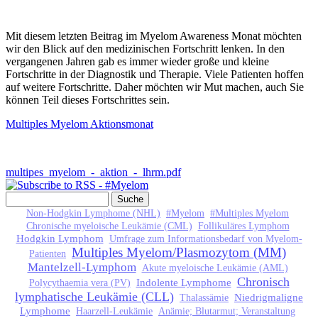
Mit diesem letzten Beitrag im Myelom Awareness Monat möchten
wir den Blick auf den medizinischen Fortschritt lenken. In den
vergangenen Jahren gab es immer wieder große und kleine
Fortschritte in der Diagnostik und Therapie. Viele Patienten hoffen
auf weitere Fortschritte. Daher möchten wir Mut machen, auch Sie
können Teil dieses Fortschrittes sein.
Multiples Myelom Aktionsmonat
multipes_myelom_-_aktion_-_lhrm.pdf
Suche
Suchformular
Non-Hodgkin Lymphome (NHL)
#Myelom
#Multiples Myelom
Chronische myeloische Leukämie (CML)
Follikuläres Lymphom
Hodgkin Lymphom
Umfrage zum Informationsbedarf von Myelom-
Multiples Myelom/Plasmozytom (MM)
Patienten
Mantelzell-Lymphom
Akute myeloische Leukämie (AML)
Chronisch
Indolente Lymphome
Polycythaemia vera (PV)
lymphatische Leukämie (CLL)
Niedrigmaligne
Thalassämie
Lymphome
Haarzell-Leukämie
Anämie; Blutarmut; Veranstaltung