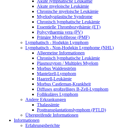
Akute lymphatische Leukämie
Akute myeloische Leukämie
Chronische myeloische Leukämie
Myelodysplastische Syndrome
Chronisch lymphatische Leukämie
Essentielle Thrombozythämie (ET)
Polycythaemia vera (PV)
Primäre Myelofibrose (PMF)
Lymphatisch - Hodgkin Lymphom
Lymphatisch - Non-Hodgkin Lymphome (NHL)
Allgemeine Informationen
Chronisch lymphatische Leukämie
Plasmozytom / Multiples Myelom
Morbus Waldenström
Mantelzell-Lymphom
Haarzell-Leukämie
Morbus Castleman-Krankheit
Diffuses großzelliges B-Zell-Lymphom
Follikuläres Lymphom
Andere Erkrankungen
Thalassämie
Posttransplantationslymphom (PTLD)
Übergreifende Informationen
Informationen
Erfahrungsberichte