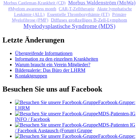
Morbus Waldenström (MoWa)
Morbus Castleman-Krankheit (CD)
#Myelom awareness month
CAR-T-Zelltherapie
Akute lymphatische
Leukämie (ALL)
Essentielle Thrombozythämie (ET)
Primäre
Diffuses großzelliges B-Zell-Lymphom
Myelofibrose (PMF)
Myelodysplastische Syndrome (MDS)
Letzte Änderungen
Übergreifende Informationen
Information zu den einzelnen Krankheiten
Warum braucht ein Verein Mitglieder?
Bildergalerie: Das Büro der LHRM
Kontaktgruppen
Besuchen Sie uns auf Facebook
Facebook-Gruppe:
LHRM
MDS-Patienten-IG
INFO / Facebook
MDS-Patienten IG
/ Facebook Austausch (Forum) Gruppe
Facebook-Gruppe: