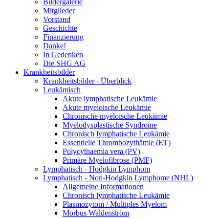
Bildergalerie
Mitglieder
Vorstand
Geschichte
Finanzierung
Danke!
In Gedenken
Die SHG AG
Krankheitsbilder
Krankheitsbilder - Überblick
Leukämisch
Akute lymphatische Leukämie
Akute myeloische Leukämie
Chronische myeloische Leukämie
Myelodysplastische Syndrome
Chronisch lymphatische Leukämie
Essentielle Thrombozythämie (ET)
Polycythaemia vera (PV)
Primäre Myelofibrose (PMF)
Lymphatisch - Hodgkin Lymphom
Lymphatisch - Non-Hodgkin Lymphome (NHL)
Allgemeine Informationen
Chronisch lymphatische Leukämie
Plasmozytom / Multiples Myelom
Morbus Waldenström