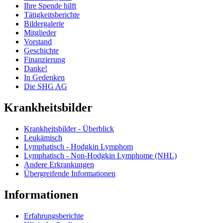
Ihre Spende hilft
Tätigkeitsberichte
Bildergalerie
Mitglieder
Vorstand
Geschichte
Finanzierung
Danke!
In Gedenken
Die SHG AG
Krankheitsbilder
Krankheitsbilder - Überblick
Leukämisch
Lymphatisch - Hodgkin Lymphom
Lymphatisch - Non-Hodgkin Lymphome (NHL)
Andere Erkrankungen
Übergreifende Informationen
Informationen
Erfahrungsberichte