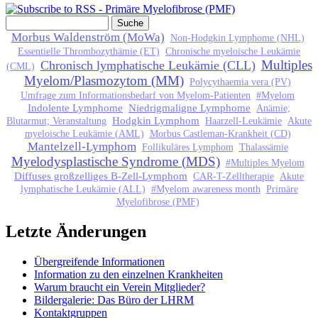
Suche
Suchformular
Morbus Waldenström (MoWa)
Non-Hodgkin Lymphome (NHL)
Essentielle Thrombozythämie (ET)
Chronische myeloische Leukämie
Multiples
Chronisch lymphatische Leukämie (CLL)
(CML)
Myelom/Plasmozytom (MM)
Polycythaemia vera (PV)
Umfrage zum Informationsbedarf von Myelom-Patienten
#Myelom
Indolente Lymphome
Niedrigmaligne Lymphome
Anämie;
Hodgkin Lymphom
Blutarmut; Veranstaltung
Haarzell-Leukämie
Akute
myeloische Leukämie (AML)
Morbus Castleman-Krankheit (CD)
Mantelzell-Lymphom
Follikuläres Lymphom
Thalassämie
Myelodysplastische Syndrome (MDS)
#Multiples Myelom
Diffuses großzelliges B-Zell-Lymphom
CAR-T-Zelltherapie
Akute
lymphatische Leukämie (ALL)
#Myelom awareness month
Primäre
Myelofibrose (PMF)
Letzte Änderungen
Übergreifende Informationen
Information zu den einzelnen Krankheiten
Warum braucht ein Verein Mitglieder?
Bildergalerie: Das Büro der LHRM
Kontaktgruppen