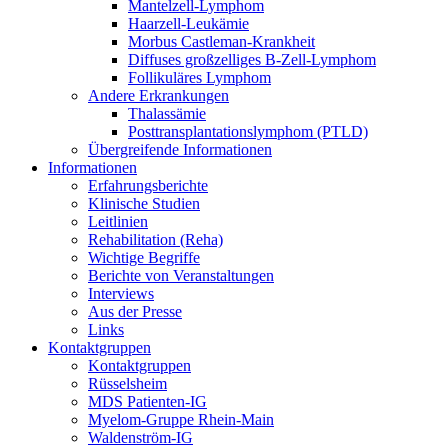
Mantelzell-Lymphom
Haarzell-Leukämie
Morbus Castleman-Krankheit
Diffuses großzelliges B-Zell-Lymphom
Follikuläres Lymphom
Andere Erkrankungen
Thalassämie
Posttransplantationslymphom (PTLD)
Übergreifende Informationen
Informationen
Erfahrungsberichte
Klinische Studien
Leitlinien
Rehabilitation (Reha)
Wichtige Begriffe
Berichte von Veranstaltungen
Interviews
Aus der Presse
Links
Kontaktgruppen
Kontaktgruppen
Rüsselsheim
MDS Patienten-IG
Myelom-Gruppe Rhein-Main
Waldenström-IG