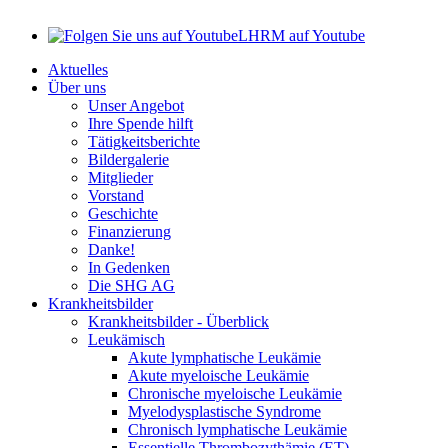
LHRM auf Youtube
Aktuelles
Über uns
Unser Angebot
Ihre Spende hilft
Tätigkeitsberichte
Bildergalerie
Mitglieder
Vorstand
Geschichte
Finanzierung
Danke!
In Gedenken
Die SHG AG
Krankheitsbilder
Krankheitsbilder - Überblick
Leukämisch
Akute lymphatische Leukämie
Akute myeloische Leukämie
Chronische myeloische Leukämie
Myelodysplastische Syndrome
Chronisch lymphatische Leukämie
Essentielle Thrombozythämie (ET)