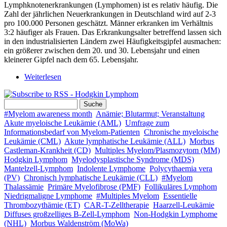
Lymphknotenerkrankungen (Lymphomen) ist es relativ häufig. Die
Zahl der jährlichen Neuerkrankungen in Deutschland wird auf 2-3
pro 100.000 Personen geschätzt. Männer erkranken im Verhältnis
3:2 häufiger als Frauen. Das Erkrankungsalter betreffend lassen sich
in den industrialisierten Ländern zwei Häufigkeitsgipfel ausmachen:
ein größerer zwischen dem 20. und 30. Lebensjahr und einen
kleinerer Gipfel nach dem 65. Lebensjahr.
Weiterlesen
über Hodgkin Lymphom
Suche
Suchformular
#Myelom awareness month
Anämie; Blutarmut; Veranstaltung
Akute myeloische Leukämie (AML)
Umfrage zum
Informationsbedarf von Myelom-Patienten
Chronische myeloische
Leukämie (CML)
Akute lymphatische Leukämie (ALL)
Morbus
Castleman-Krankheit (CD)
Multiples Myelom/Plasmozytom (MM)
Hodgkin Lymphom
Myelodysplastische Syndrome (MDS)
Mantelzell-Lymphom
Indolente Lymphome
Polycythaemia vera
(PV)
Chronisch lymphatische Leukämie (CLL)
#Myelom
Thalassämie
Primäre Myelofibrose (PMF)
Follikuläres Lymphom
Niedrigmaligne Lymphome
#Multiples Myelom
Essentielle
Thrombozythämie (ET)
CAR-T-Zelltherapie
Haarzell-Leukämie
Diffuses großzelliges B-Zell-Lymphom
Non-Hodgkin Lymphome
(NHL)
Morbus Waldenström (MoWa)