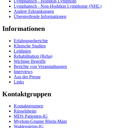
Lymphatisch - Hodgkin Lymphom
Lymphatisch - Non-Hodgkin Lymphome (NHL)
Andere Erkrankungen
Übergreifende Informationen
Informationen
Erfahrungsberichte
Klinische Studien
Leitlinien
Rehabilitation (Reha)
Wichtige Begriffe
Berichte von Veranstaltungen
Interviews
Aus der Presse
Links
Kontaktgruppen
Kontaktgruppen
Rüsselsheim
MDS Patienten-IG
Myelom-Gruppe Rhein-Main
Waldenström-IG