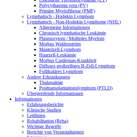
Polycythaemia vera (PV)
Primäre Myelofibrose (PMF)
Lymphatisch - Hodgkin Lymphom
Lymphatisch - Non-Hodgkin Lymphome (NHL)
Allgemeine Informationen
Chronisch lymphatische Leukämie
Plasmozytom / Multiples Myelom
Morbus Waldenström
Mantelzell-Lymphom
Haarzell-Leukämie
Morbus Castleman-Krankheit
Diffuses großzelliges B-Zell-Lymphom
Follikuläres Lymphom
Andere Erkrankungen
Thalassämie
Posttransplantationslymphom (PTLD)
Übergreifende Informationen
Informationen
Erfahrungsberichte
Klinische Studien
Leitlinien
Rehabilitation (Reha)
Wichtige Begriffe
Berichte von Veranstaltungen