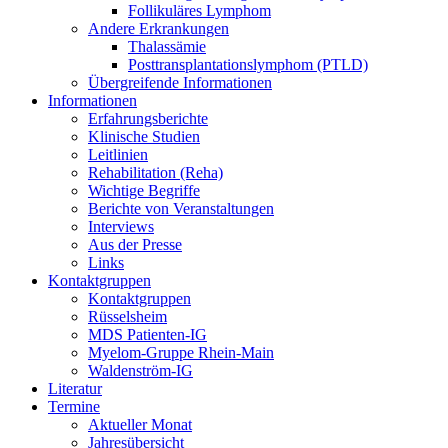
Follikuläres Lymphom
Andere Erkrankungen
Thalassämie
Posttransplantationslymphom (PTLD)
Übergreifende Informationen
Informationen
Erfahrungsberichte
Klinische Studien
Leitlinien
Rehabilitation (Reha)
Wichtige Begriffe
Berichte von Veranstaltungen
Interviews
Aus der Presse
Links
Kontaktgruppen
Kontaktgruppen
Rüsselsheim
MDS Patienten-IG
Myelom-Gruppe Rhein-Main
Waldenström-IG
Literatur
Termine
Aktueller Monat
Jahresübersicht