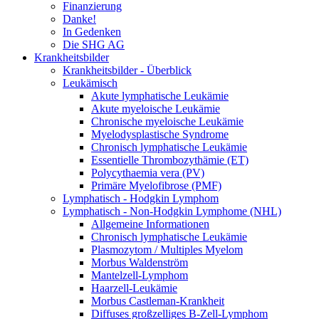
Finanzierung
Danke!
In Gedenken
Die SHG AG
Krankheitsbilder
Krankheitsbilder - Überblick
Leukämisch
Akute lymphatische Leukämie
Akute myeloische Leukämie
Chronische myeloische Leukämie
Myelodysplastische Syndrome
Chronisch lymphatische Leukämie
Essentielle Thrombozythämie (ET)
Polycythaemia vera (PV)
Primäre Myelofibrose (PMF)
Lymphatisch - Hodgkin Lymphom
Lymphatisch - Non-Hodgkin Lymphome (NHL)
Allgemeine Informationen
Chronisch lymphatische Leukämie
Plasmozytom / Multiples Myelom
Morbus Waldenström
Mantelzell-Lymphom
Haarzell-Leukämie
Morbus Castleman-Krankheit
Diffuses großzelliges B-Zell-Lymphom