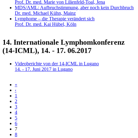
Prof. Dr. med. Marie von Lilienfeld-Toal, Jena
MDS/AML: Aufbruchstimmung, aber noch kein Durchbruch
Dr. med. Michael Kühn, Mainz
Lymphome – die Therapie verändert sich
Prof. Dr. med. Kai Hübel, Köln
14. Internationale Lymphomkonferenz
(14-ICML), 14. - 17. 06.2017
Videoberichte von der 14-ICML in Lugano
14. - 17. Juni 2017 in Lugano
«
Seiten
‹
1
2
3
4
5
6
7
8