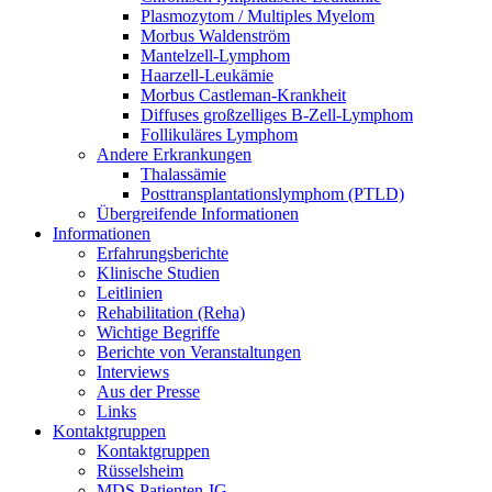
Plasmozytom / Multiples Myelom
Morbus Waldenström
Mantelzell-Lymphom
Haarzell-Leukämie
Morbus Castleman-Krankheit
Diffuses großzelliges B-Zell-Lymphom
Follikuläres Lymphom
Andere Erkrankungen
Thalassämie
Posttransplantationslymphom (PTLD)
Übergreifende Informationen
Informationen
Erfahrungsberichte
Klinische Studien
Leitlinien
Rehabilitation (Reha)
Wichtige Begriffe
Berichte von Veranstaltungen
Interviews
Aus der Presse
Links
Kontaktgruppen
Kontaktgruppen
Rüsselsheim
MDS Patienten-IG