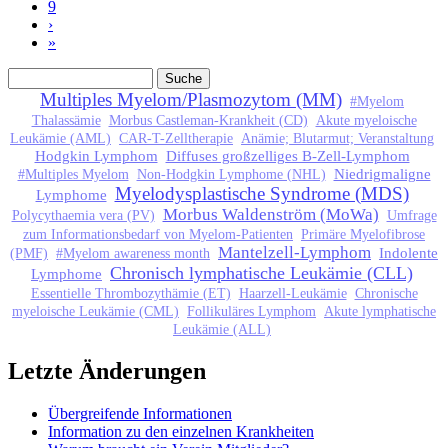
9
›
»
Suche
Suchformular
Multiples Myelom/Plasmozytom (MM)
#Myelom
Thalassämie
Morbus Castleman-Krankheit (CD)
Akute myeloische
Leukämie (AML)
CAR-T-Zelltherapie
Anämie; Blutarmut; Veranstaltung
Hodgkin Lymphom
Diffuses großzelliges B-Zell-Lymphom
Niedrigmaligne
#Multiples Myelom
Non-Hodgkin Lymphome (NHL)
Myelodysplastische Syndrome (MDS)
Lymphome
Morbus Waldenström (MoWa)
Polycythaemia vera (PV)
Umfrage
zum Informationsbedarf von Myelom-Patienten
Primäre Myelofibrose
Mantelzell-Lymphom
Indolente
(PMF)
#Myelom awareness month
Chronisch lymphatische Leukämie (CLL)
Lymphome
Essentielle Thrombozythämie (ET)
Haarzell-Leukämie
Chronische
myeloische Leukämie (CML)
Follikuläres Lymphom
Akute lymphatische
Leukämie (ALL)
Letzte Änderungen
Übergreifende Informationen
Information zu den einzelnen Krankheiten