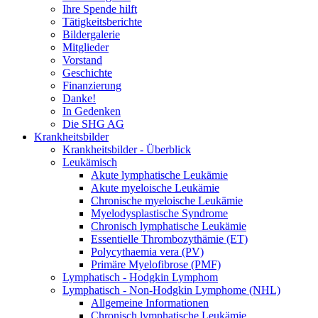
Ihre Spende hilft
Tätigkeitsberichte
Bildergalerie
Mitglieder
Vorstand
Geschichte
Finanzierung
Danke!
In Gedenken
Die SHG AG
Krankheitsbilder
Krankheitsbilder - Überblick
Leukämisch
Akute lymphatische Leukämie
Akute myeloische Leukämie
Chronische myeloische Leukämie
Myelodysplastische Syndrome
Chronisch lymphatische Leukämie
Essentielle Thrombozythämie (ET)
Polycythaemia vera (PV)
Primäre Myelofibrose (PMF)
Lymphatisch - Hodgkin Lymphom
Lymphatisch - Non-Hodgkin Lymphome (NHL)
Allgemeine Informationen
Chronisch lymphatische Leukämie