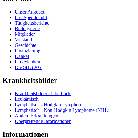
Unser Angebot
Ihre Spende hilft
Tätigkeitsberichte
Bildergalerie
Mitglieder
Vorstand
Geschichte
Finanzierung
Danke!
In Gedenken
Die SHG AG
Krankheitsbilder
Krankheitsbilder - Überblick
Leukämisch
Lymphatisch - Hodgkin Lymphom
Lymphatisch - Non-Hodgkin Lymphome (NHL)
Andere Erkrankungen
Übergreifende Informationen
Informationen