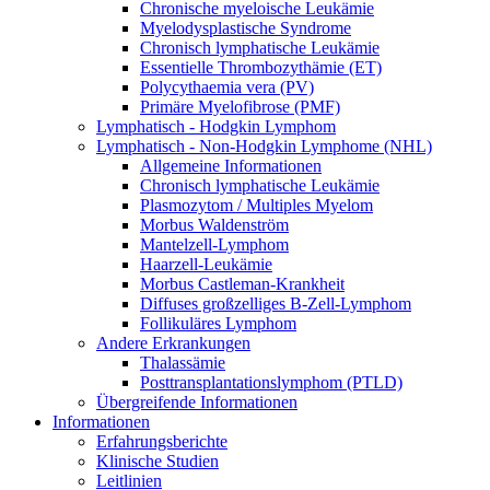
Chronische myeloische Leukämie
Myelodysplastische Syndrome
Chronisch lymphatische Leukämie
Essentielle Thrombozythämie (ET)
Polycythaemia vera (PV)
Primäre Myelofibrose (PMF)
Lymphatisch - Hodgkin Lymphom
Lymphatisch - Non-Hodgkin Lymphome (NHL)
Allgemeine Informationen
Chronisch lymphatische Leukämie
Plasmozytom / Multiples Myelom
Morbus Waldenström
Mantelzell-Lymphom
Haarzell-Leukämie
Morbus Castleman-Krankheit
Diffuses großzelliges B-Zell-Lymphom
Follikuläres Lymphom
Andere Erkrankungen
Thalassämie
Posttransplantationslymphom (PTLD)
Übergreifende Informationen
Informationen
Erfahrungsberichte
Klinische Studien
Leitlinien