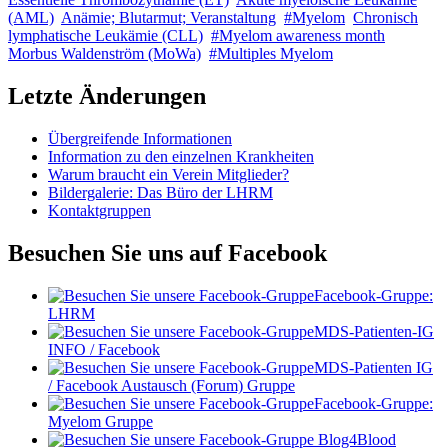
(AML)
Anämie; Blutarmut; Veranstaltung
#Myelom
Chronisch
lymphatische Leukämie (CLL)
#Myelom awareness month
Morbus Waldenström (MoWa)
#Multiples Myelom
Letzte Änderungen
Übergreifende Informationen
Information zu den einzelnen Krankheiten
Warum braucht ein Verein Mitglieder?
Bildergalerie: Das Büro der LHRM
Kontaktgruppen
Besuchen Sie uns auf Facebook
Facebook-Gruppe:
LHRM
MDS-Patienten-IG
INFO / Facebook
MDS-Patienten IG
/ Facebook Austausch (Forum) Gruppe
Facebook-Gruppe:
Myelom Gruppe