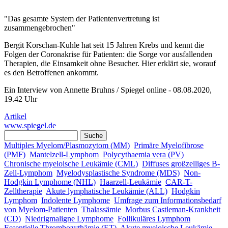
"Das gesamte System der Patientenvertretung ist
zusammengebrochen"
Bergit Korschan-Kuhle hat seit 15 Jahren Krebs und kennt die
Folgen der Coronakrise für Patienten: die Sorge vor ausfallenden
Therapien, die Einsamkeit ohne Besucher. Hier erklärt sie, worauf
es den Betroffenen ankommt.
Ein Interview von Annette Bruhns / Spiegel online - 08.08.2020,
19.42 Uhr
Artikel
www.spiegel.de
Suche
Suchformular
Multiples Myelom/Plasmozytom (MM)
Primäre Myelofibrose
(PMF)
Mantelzell-Lymphom
Polycythaemia vera (PV)
Chronische myeloische Leukämie (CML)
Diffuses großzelliges B-
Zell-Lymphom
Myelodysplastische Syndrome (MDS)
Non-
Hodgkin Lymphome (NHL)
Haarzell-Leukämie
CAR-T-
Zelltherapie
Akute lymphatische Leukämie (ALL)
Hodgkin
Lymphom
Indolente Lymphome
Umfrage zum Informationsbedarf
von Myelom-Patienten
Thalassämie
Morbus Castleman-Krankheit
(CD)
Niedrigmaligne Lymphome
Follikuläres Lymphom
Essentielle Thrombozythämie (ET)
Akute myeloische Leukämie