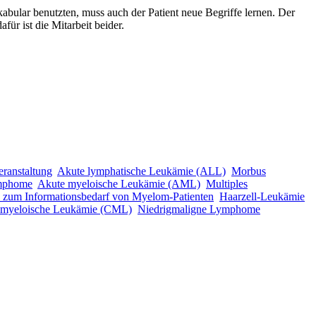
abular benutzten, muss auch der Patient neue Begriffe lernen. Der
für ist die Mitarbeit beider.
eranstaltung
Akute lymphatische Leukämie (ALL)
Morbus
ymphome
Akute myeloische Leukämie (AML)
Multiples
 zum Informationsbedarf von Myelom-Patienten
Haarzell-Leukämie
 myeloische Leukämie (CML)
Niedrigmaligne Lymphome