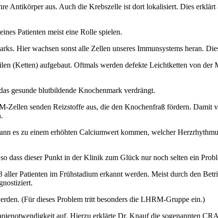
re Antikörper aus. Auch die Krebszelle ist dort lokalisiert. Dies erk
ines Patienten meist eine Rolle spielen.
arks. Hier wachsen sonst alle Zellen unseres Immunsystems heran. Die
en (Ketten) aufgebaut. Oftmals werden defekte Leichtketten von der M
e das gesunde blutbildende Knochenmark verdrängt.
-Zellen senden Reizstoffe aus, die den Knochenfraß fördern. Damit ve
.
kann es zu einem erhöhten Calciumwert kommen, welcher Herzrhythmus
 so dass dieser Punkt in der Klinik zum Glück nur noch selten ein Probl
/3 aller Patienten im Frühstadium erkannt werden. Meist durch den Be
nostiziert.
werden. (Für dieses Problem tritt besonders die LHRM-Gruppe ein.)
apienotwendigkeit auf. Hierzu erklärte Dr. Knauf die sogenannten CR