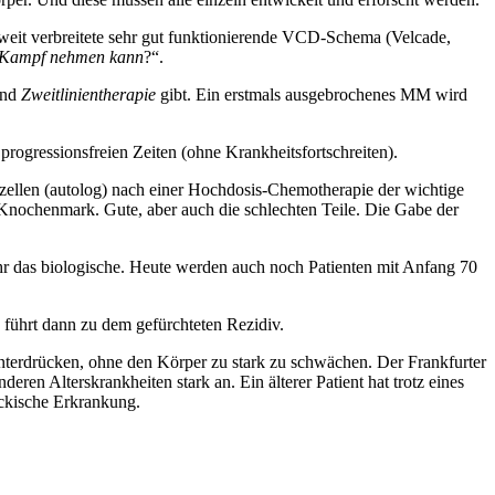
 weit verbreitete sehr gut funktionierende VCD-Schema (Velcade,
en Kampf nehmen kann
?“.
nd
Zweitlinientherapie
gibt. Ein erstmals ausgebrochenes MM wird
progressionsfreien Zeiten (ohne Krankheitsfortschreiten).
zellen (autolog) nach einer Hochdosis-Chemotherapie der wichtige
s Knochenmark. Gute, aber auch die schlechten Teile. Die Gabe der
ehr das biologische. Heute werden auch noch Patienten mit Anfang 70
n führt dann zu dem gefürchteten Rezidiv.
 unterdrücken, ohne den Körper zu stark zu schwächen. Der Frankfurter
en Alterskrankheiten stark an. Ein älterer Patient hat trotz eines
ückische Erkrankung.