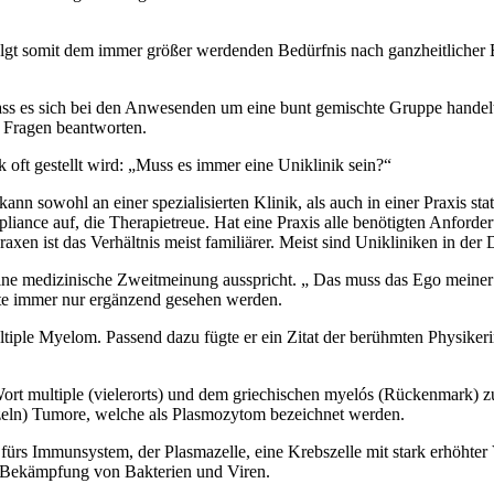
folgt somit dem immer größer werdenden Bedürfnis nach ganzheitlicher 
.
, dass es sich bei den Anwesenden um eine bunt gemischte Gruppe hande
 Fragen beantworten.
 oft gestellt wird: „Muss es immer eine Uniklinik sein?“
nn sowohl an einer spezialisierten Klinik, als auch in einer Praxis sta
liance auf, die Therapietreue. Hat eine Praxis alle benötigten Anforde
axen ist das Verhältnis meist familiärer. Meist sind Unikliniken in der
ine medizinische Zweitmeinung ausspricht. „ Das muss das Ego meiner
ollte immer nur ergänzend gesehen werden.
tiple Myelom. Passend dazu fügte er ein Zitat der berühmten Physikeri
Wort multiple (vielerorts) und dem griechischen myelós (Rückenmark)
inzeln) Tumore, welche als Plasmozytom bezeichnet werden.
 fürs Immunsystem, der Plasmazelle, eine Krebszelle mit stark erhöhter 
e Bekämpfung von Bakterien und Viren.