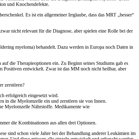
ktion und Knochendefekte.
erschenkel. Es ist ein allgemeiner Irrglaube, dass das MRT „besser“
r nicht relevant für die Diagnose, aber spielen eine Rolle bei der
oldering myeloma) behandelt. Dazu werden in Europa noch Daten in
 auf die Therapieoptionen ein. Zu Beginn seines Studiums gab es
m Positiven entwickelt. Zwar ist das MM noch nicht heilbar, aber
r zerstören?
erfolgreich eingesetzt wird.
n in die Myelomzelle ein und zerstören sie von Innen.
eine Myelomzelle Nährstoffe. Medikamente wie
mmer die Kombinationen aus allen drei Optionen.
iese sind schon viele Jahre bei der Behandlung anderer Leukämien im
rper. Und diese müssen alle einzeln entwickelt und erforscht werden.