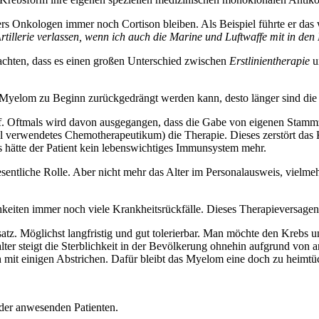
ers Onkologen immer noch Cortison bleiben. Als Beispiel führte er das
Artillerie verlassen, wenn ich auch die Marine und Luftwaffe mit in d
eachten, dass es einen großen Unterschied zwischen
Erstlinientherapie
u
as Myelom zu Beginn zurückgedrängt werden kann, desto länger sind die 
 auf. Oftmals wird davon ausgegangen, dass die Gabe von eigenen Stamm
viel verwendetes Chemotherapeutikum) die Therapie. Dieses zerstört da
 hätte der Patient kein lebenswichtiges Immunsystem mehr.
sentliche Rolle. Aber nicht mehr das Alter im Personalausweis, vielm
ichkeiten immer noch viele Krankheitsrückfälle. Dieses Therapieversage
Ansatz. Möglichst langfristig und gut tolerierbar. Man möchte den Krebs
 steigt die Sterblichkeit in der Bevölkerung ohnehin aufgrund von ander
 mit einigen Abstrichen. Dafür bleibt das Myelom eine doch zu heimt
 der anwesenden Patienten.