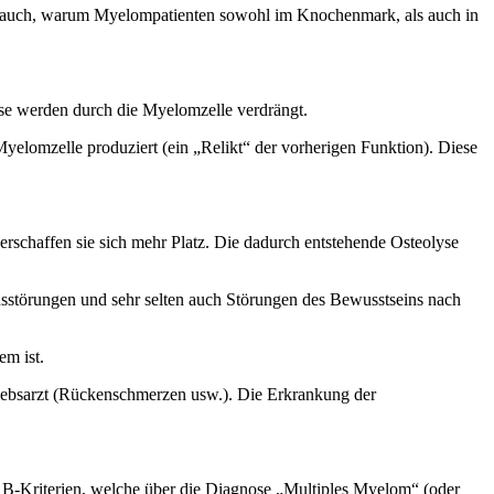
lärt auch, warum Myelompatienten sowohl im Knochenmark, als auch in
se werden durch die Myelomzelle verdrängt.
yelomzelle produziert (ein „Relikt“ der vorherigen Funktion). Diese
rschaffen sie sich mehr Platz. Die dadurch entstehende Osteolyse
störungen und sehr selten auch Störungen des Bewusstseins nach
em ist.
triebsarzt (Rückenschmerzen usw.). Die Erkrankung der
AB-Kriterien, welche über die Diagnose „Multiples Myelom“ (oder