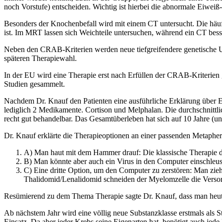
noch Vorstufe) entscheiden. Wichtig ist hierbei die abnormale Eiwe
Besonders der Knochenbefall wird mit einem CT untersucht. Die häufi
ist. Im MRT lassen sich Weichteile untersuchen, während ein CT bes
Neben den CRAB-Kriterien werden neue tiefgreifendere genetische Unt
späteren Therapiewahl.
In der EU wird eine Therapie erst nach Erfüllen der CRAB-Kriterie
Studien gesammelt.
Nachdem Dr. Knauf den Patienten eine ausführliche Erklärung über E
lediglich 2 Medikamente. Cortison und Melphalan. Die durchschnittlic
recht gut behandelbar. Das Gesamtüberleben hat sich auf 10 Jahre (un
Dr. Knauf erklärte die Therapieoptionen an einer passenden Metaph
A) Man haut mit dem Hammer drauf: Die klassische Therapie d
B) Man könnte aber auch ein Virus in den Computer einschleus
C) Eine dritte Option, um den Computer zu zerstören: Man zie
Thalidomid/Lenalidomid schneiden der Myelomzelle die Vers
Resümierend zu dem Thema Therapie sagte Dr. Knauf, dass man heute
Ab nächstem Jahr wird eine völlig neue Substanzklasse erstmals als
Einsatz. Da aber jeder Krebs seine Eigenarten hat, benötigt auch jed