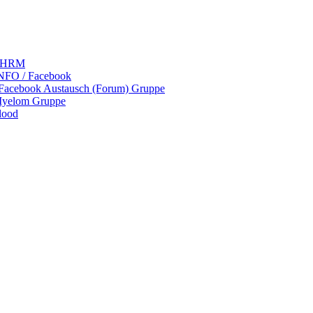
 LHRM
NFO / Facebook
 Facebook Austausch (Forum) Gruppe
Myelom Gruppe
lood