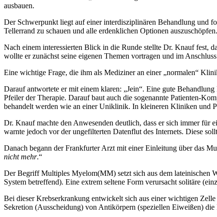
ausbauen.
Der Schwerpunkt liegt auf einer interdisziplinären Behandlung und 
Tellerrand zu schauen und alle erdenklichen Optionen auszuschöpfen
Nach einem interessierten Blick in die Runde stellte Dr. Knauf fest
wollte er zunächst seine eigenen Themen vortragen und im Anschluss
Eine wichtige Frage, die ihm als Mediziner an einer „normalen“ Klinik
Darauf antwortete er mit einem klaren: „Jein“. Eine gute Behandlung ka
Pfeiler der Therapie. Darauf baut auch die sogenannte Patienten-Komp
behandelt werden wie an einer Uniklinik. In kleineren Kliniken und Pr
Dr. Knauf machte den Anwesenden deutlich, dass er sich immer für e
warnte jedoch vor der ungefilterten Datenflut des Internets. Diese s
Danach begann der Frankfurter Arzt mit einer Einleitung über das Mul
nicht mehr
.“
Der Begriff Multiples Myelom(MM) setzt sich aus dem lateinischen 
System betreffend). Eine extrem seltene Form verursacht solitäre (e
Bei dieser Krebserkrankung entwickelt sich aus einer wichtigen Zelle
Sekretion (Ausscheidung) von Antikörpern (speziellen Eiweißen) di