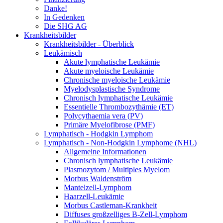
Danke!
In Gedenken
Die SHG AG
Krankheitsbilder
Krankheitsbilder - Überblick
Leukämisch
Akute lymphatische Leukämie
Akute myeloische Leukämie
Chronische myeloische Leukämie
Myelodysplastische Syndrome
Chronisch lymphatische Leukämie
Essentielle Thrombozythämie (ET)
Polycythaemia vera (PV)
Primäre Myelofibrose (PMF)
Lymphatisch - Hodgkin Lymphom
Lymphatisch - Non-Hodgkin Lymphome (NHL)
Allgemeine Informationen
Chronisch lymphatische Leukämie
Plasmozytom / Multiples Myelom
Morbus Waldenström
Mantelzell-Lymphom
Haarzell-Leukämie
Morbus Castleman-Krankheit
Diffuses großzelliges B-Zell-Lymphom