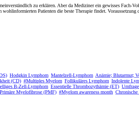
meinverständlich zu erklären. Aber da Mediziner ein gewisses Fach-Vok
em wohlinformierten Patienten die beste Therapie findet. Voraussetzung da
MDS)
Hodgkin Lymphom
Mantelzell-Lymphom
Anämie; Blutarmut; V
kheit (CD)
#Multiples Myelom
Follikuläres Lymphom
Indolente L
zelliges B-Zell-Lymphom
Essentielle Thrombozythämie (ET)
Umfrage
Primäre Myelofibrose (PMF)
#Myelom awareness month
Chronische