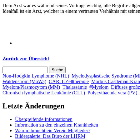
Dem Arzt war es während seines Vortrags wichtig, alle Begriffe allge
Idealfall ist ein Arzt, welcher in einem vertrauten Verhältnis mit sein
Zurück zur Übersicht
Suche
Suchformular
Non-Hodgkin Lymphome (NHL)
Myelodysplastische Syndrome (
Waldenström (MoWa)
CAR-T-Zelltherapie
Morbus Castleman-Kran
Myelom/Plasmozytom (MM)
Thalassämie
#Myelom
Diffuses groß
Chronisch lymphatische Leukämie (CLL)
Polycythaemia vera (PV)
Letzte Änderungen
Übergreifende Informationen
Information zu den einzelnen Krankheiten
Warum braucht ein Verein Mitglieder?
Bildergalerie: Das Büro der LHRM