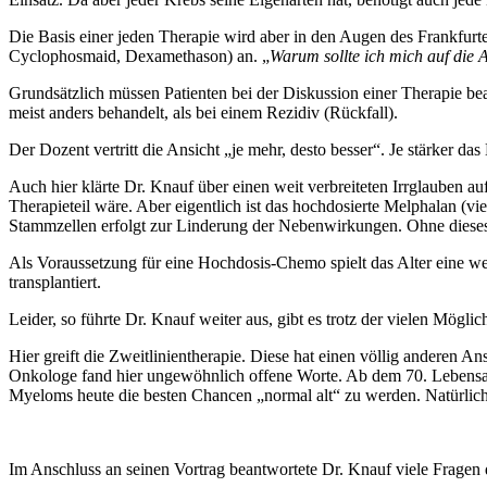
Die Basis einer jeden Therapie wird aber in den Augen des Frankfurt
Cyclophosmaid, Dexamethason) an. „
Warum sollte ich mich auf die 
Grundsätzlich müssen Patienten bei der Diskussion einer Therapie b
meist anders behandelt, als bei einem Rezidiv (Rückfall).
Der Dozent vertritt die Ansicht „je mehr, desto besser“. Je stärker d
Auch hier klärte Dr. Knauf über einen weit verbreiteten Irrglauben
Therapieteil wäre. Aber eigentlich ist das hochdosierte Melphalan (
Stammzellen erfolgt zur Linderung der Nebenwirkungen. Ohne dieses
Als Voraussetzung für eine Hochdosis-Chemo spielt das Alter eine we
transplantiert.
Leider, so führte Dr. Knauf weiter aus, gibt es trotz der vielen Mögl
Hier greift die Zweitlinientherapie. Diese hat einen völlig anderen 
Onkologe fand hier ungewöhnlich offene Worte. Ab dem 70. Lebensalter
Myeloms heute die besten Chancen „normal alt“ zu werden. Natürlich
Im Anschluss an seinen Vortrag beantwortete Dr. Knauf viele Fragen