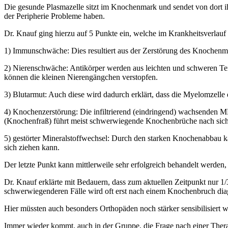
Die gesunde Plasmazelle sitzt im Knochenmark und sendet von dort ih
der Peripherie Probleme haben.
Dr. Knauf ging hierzu auf 5 Punkte ein, welche im Krankheitsverlauf e
1) Immunschwäche: Dies resultiert aus der Zerstörung des Knochenm
2) Nierenschwäche: Antikörper werden aus leichten und schweren Teil
können die kleinen Nierengängchen verstopfen.
3) Blutarmut: Auch diese wird dadurch erklärt, dass die Myelomzell
4) Knochenzerstörung: Die infiltrierend (eindringend) wachsenden MM
(Knochenfraß) führt meist schwerwiegende Knochenbrüche nach sich
5) gestörter Mineralstoffwechsel: Durch den starken Knochenabbau 
sich ziehen kann.
Der letzte Punkt kann mittlerweile sehr erfolgreich behandelt werden,
Dr. Knauf erklärte mit Bedauern, dass zum aktuellen Zeitpunkt nur 1
schwerwiegenderen Fälle wird oft erst nach einem Knochenbruch diag
Hier müssten auch besonders Orthopäden noch stärker sensibilisiert 
Immer wieder kommt, auch in der Gruppe, die Frage nach einer Ther