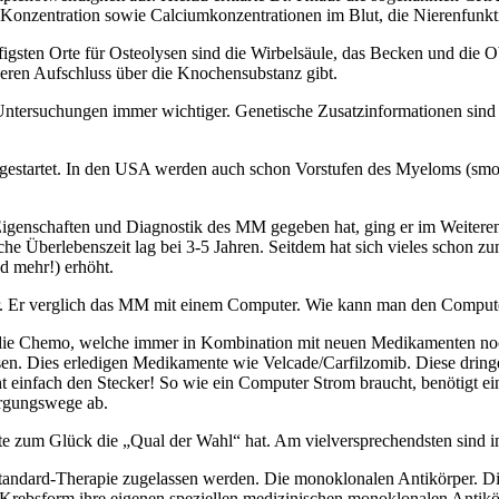
iß-Konzentration sowie Calciumkonzentrationen im Blut, die Nierenfun
gsten Orte für Osteolysen sind die Wirbelsäule, das Becken und die Ob
seren Aufschluss über die Knochensubstanz gibt.
ersuchungen immer wichtiger. Genetische Zusatzinformationen sind zwa
n gestartet. In den USA werden auch schon Vorstufen des Myeloms (sm
igenschaften und Diagnostik des MM gegeben hat, ging er im Weiteren
he Überlebenszeit lag bei 3‑5 Jahren. Seitdem hat sich vieles schon zu
d mehr!) erhöht.
er. Er verglich das MM mit einem Computer. Wie kann man den Compute
ie Chemo, welche immer in Kombination mit neuen Medikamenten noch 
en. Dies erledigen Medikamente wie Velcade/Carfilzomib. Diese dringe
ht einfach den Stecker! So wie ein Computer Strom braucht, benötigt 
orgungswege ab.
 zum Glück die „Qual der Wahl“ hat. Am vielversprechendsten sind i
 Standard-Therapie zugelassen werden. Die monoklonalen Antikörper. D
e Krebsform ihre eigenen speziellen medizinischen monoklonalen Antikö