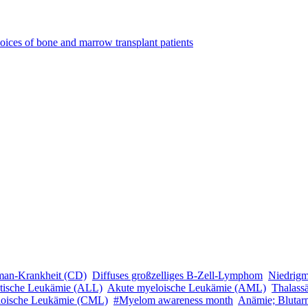
oices of bone and marrow transplant patients
man-Krankheit (CD)
Diffuses großzelliges B-Zell-Lymphom
Niedrig
tische Leukämie (ALL)
Akute myeloische Leukämie (AML)
Thalass
loische Leukämie (CML)
#Myelom awareness month
Anämie; Blutarm