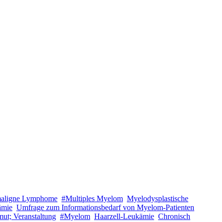
maligne Lymphome
#Multiples Myelom
Myelodysplastische
ämie
Umfrage zum Informationsbedarf von Myelom-Patienten
ut; Veranstaltung
#Myelom
Haarzell-Leukämie
Chronisch