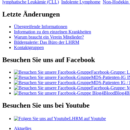
lymphatische Leukämie (CLL)
Indolente Lymphome
Non-Hodgkin
Letzte Änderungen
Übergreifende Informationen
Information zu den einzelnen Krankheiten
Warum braucht ein Verein Mitglieder?
Bildergalerie: Das Büro der LHRM
Kontaktgruppen
Besuchen Sie uns auf Facebook
Facebook-Gruppe:
MDS-Patienten-IG I
MDS-Patienten IG /
Facebook-Gruppe: 
Blog4B
Besuchen Sie uns bei Youtube
LHRM auf Youtube
Aktuelles