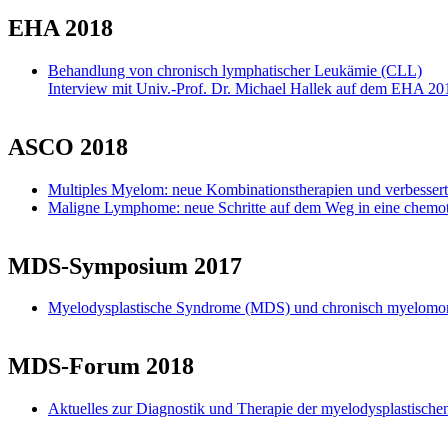
EHA 2018
Behandlung von chronisch lymphatischer Leukämie (CLL)
Interview mit Univ.-Prof. Dr. Michael Hallek auf dem EHA 20
ASCO 2018
Multiples Myelom: neue Kombinationstherapien und verbesser
Maligne Lymphome: neue Schritte auf dem Weg in eine chemot
MDS-Symposium 2017
Myelodysplastische Syndrome (MDS) und chronisch myelomon
MDS-Forum 2018
Aktuelles zur Diagnostik und Therapie der myelodysplastis