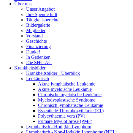
Über uns
Unser Angebot
Ihre Spende hilft
Tätigkeitsberichte
Bildergalerie
Mitglieder
Vorstand
Geschichte
Finanzierung
Danke!
In Gedenken
Die SHG AG
Krankheitsbilder
Krankheitsbilder - Überblick
Leukämisch
Akute lymphatische Leukämie
Akute myeloische Leukämie
Chronische myeloische Leukämie
Myelodysplastische Syndrome
Chronisch lymphatische Leukämie
Essentielle Thrombozythämie (ET)
Polycythaemia vera (PV)
Primäre Myelofibrose (PMF)
Lymphatisch - Hodgkin Lymphom
Lymphatisch - Non-Hodgkin Lymphome (NHL)