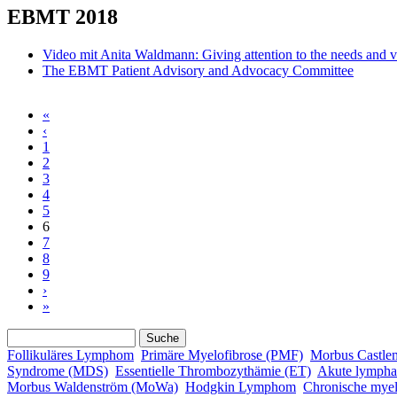
EBMT 2018
Video mit Anita Waldmann: Giving attention to the needs and v
The EBMT Patient Advisory and Advocacy Committee
«
Seiten
‹
1
2
3
4
5
6
7
8
9
›
»
Suche
Suchformular
Follikuläres Lymphom
Primäre Myelofibrose (PMF)
Morbus Castle
Syndrome (MDS)
Essentielle Thrombozythämie (ET)
Akute lympha
Morbus Waldenström (MoWa)
Hodgkin Lymphom
Chronische mye