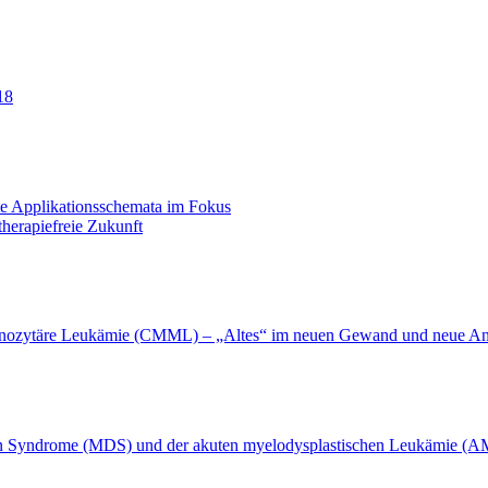
18
te Applikationsschemata im Fokus
herapiefreie Zukunft
ozytäre Leukämie (CMML) – „Altes“ im neuen Gewand und neue Ansä
chen Syndrome (MDS) und der akuten myelodysplastischen Leukämie (