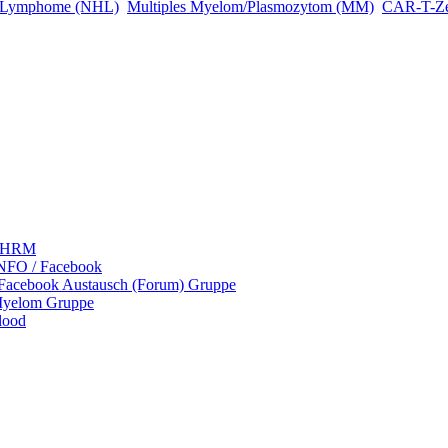
 Lymphome (NHL)
Multiples Myelom/Plasmozytom (MM)
CAR-T-Zel
 LHRM
NFO / Facebook
 Facebook Austausch (Forum) Gruppe
Myelom Gruppe
lood