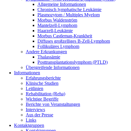
Allgemeine Informationen
Chronisch lymphatische Leukämie
Plasmozytom / Multiples Myelom
Morbus Waldenström
Mantelzell-Lymphom
Haarzell-Leukämie
Morbus Castleman-Krankheit
Diffuses großzelliges B-Zell-Lymphom
Follikuläres Lymphom
Andere Erkrankungen
Thalassämie
Posttransplantationslymphom (PTLD)
Übergreifende Informationen
Informationen
Erfahrungsberichte
Klinische Studien
Leitlinien
Rehabilitation (Reha)
Wichtige Begriffe
Berichte von Veranstaltungen
Interviews
Aus der Presse
Links
Kontaktgruppen
Kontaktgruppen