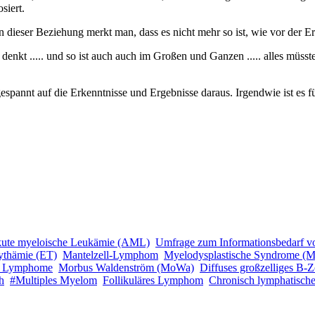
siert.
in dieser Beziehung merkt man, dass es nicht mehr so ist, wie vor der 
enkt ..... und so ist auch auch im Großen und Ganzen ..... alles müsste
espannt auf die Erkenntnisse und Ergebnisse daraus. Irgendwie ist es f
ute myeloische Leukämie (AML)
Umfrage zum Informationsbedarf v
ythämie (ET)
Mantelzell-Lymphom
Myelodysplastische Syndrome (
e Lymphome
Morbus Waldenström (MoWa)
Diffuses großzelliges B
h
#Multiples Myelom
Follikuläres Lymphom
Chronisch lymphatisch