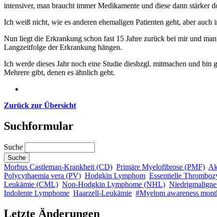
intensiver, man braucht immer Medikamente und diese dann stärker do
Ich weiß nicht, wie es anderen ehemaligen Patienten geht, aber auch 
Nun liegt die Erkrankung schon fast 15 Jahre zurück bei mir und man d
Langzeitfolge der Erkrankung hängen.
Ich werde dieses Jahr noch eine Studie diesbzgl. mitmachen und bin g
Mehrere gibt, denen es ähnlich geht.
Zurück zur Übersicht
Suchformular
Suche
Morbus Castleman-Krankheit (CD)
Primäre Myelofibrose (PMF)
Ak
Polycythaemia vera (PV)
Hodgkin Lymphom
Essentielle Thromboz
Leukämie (CML)
Non-Hodgkin Lymphome (NHL)
Niedrigmalign
Indolente Lymphome
Haarzell-Leukämie
#Myelom awareness mont
Letzte Änderungen