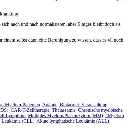
Erkrankung.
 sich nach und nach normalisieren, aber Einiges bleibt doch als
ür einem selbst dann eine Beruhigung zu wissen, dass es vll noch
on Myelom-Patienten
Anämie; Blutarmut; Veranstaltung
MDS)
CAR-T-Zelltherapie
Thalassämie
Chronische myeloische
-Zell-Lymphom
Multiples Myelom/Plasmozytom (MM)
#Myelom
e Leukämie (CLL)
Akute lymphatische Leukämie (ALL)