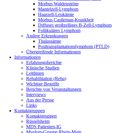
Morbus Waldenström
Mantelzell-Lymphom
Haarzell-Leukämie
Morbus Castleman-Krankheit
Diffuses großzelliges B-Zell-Lymphom
Follikuläres Lymphom
Andere Erkrankungen
Thalassämie
Posttransplantationslymphom (PTLD)
Übergreifende Informationen
Informationen
Erfahrungsberichte
Klinische Studien
Leitlinien
Rehabilitation (Reha)
Wichtige Begriffe
Berichte von Veranstaltungen
Interviews
Aus der Presse
Links
Kontaktgruppen
Kontaktgruppen
Rüsselsheim
MDS Patienten-IG
Myelom-Gruppe Rhein-Main