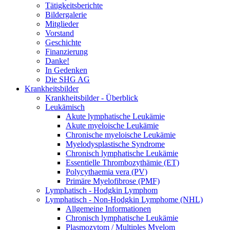
Tätigkeitsberichte
Bildergalerie
Mitglieder
Vorstand
Geschichte
Finanzierung
Danke!
In Gedenken
Die SHG AG
Krankheitsbilder
Krankheitsbilder - Überblick
Leukämisch
Akute lymphatische Leukämie
Akute myeloische Leukämie
Chronische myeloische Leukämie
Myelodysplastische Syndrome
Chronisch lymphatische Leukämie
Essentielle Thrombozythämie (ET)
Polycythaemia vera (PV)
Primäre Myelofibrose (PMF)
Lymphatisch - Hodgkin Lymphom
Lymphatisch - Non-Hodgkin Lymphome (NHL)
Allgemeine Informationen
Chronisch lymphatische Leukämie
Plasmozytom / Multiples Myelom