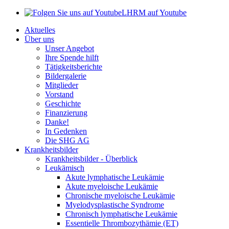
LHRM auf Youtube
Aktuelles
Über uns
Unser Angebot
Ihre Spende hilft
Tätigkeitsberichte
Bildergalerie
Mitglieder
Vorstand
Geschichte
Finanzierung
Danke!
In Gedenken
Die SHG AG
Krankheitsbilder
Krankheitsbilder - Überblick
Leukämisch
Akute lymphatische Leukämie
Akute myeloische Leukämie
Chronische myeloische Leukämie
Myelodysplastische Syndrome
Chronisch lymphatische Leukämie
Essentielle Thrombozythämie (ET)