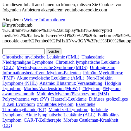
Um diesen Inhalt anschauen zu können, müssen Sie Cookies von
folgenden Anbietern akzeptieren: youtube-nocookie.com
Akeptieren
Weitere Informationen
%3Ciframe%20allow%3D%22autoplay%3B%20encrypted-
media%22%20allowfullscreen%3D%22%22%20frameborder%3D
nocookie.com%2Fembed%2FsHzffNyw3GY%3Frel%3D0%26aut
Suche
Suchformular
Chronische myeloische Leukämie (CML)
Thalassämie
Niedrigmaligne Lymphome
Chronisch lymphatische Leukämie
(CLL)
Myelodysplastische Syndrome (MDS)
Umfrage zum
Informationsbedarf von Myelom-Patienten
Primäre Myelofibrose
(PMF)
Akute myeloische Leukämie (AML)
Non-Hodgkin
Lymphome (NHL)
Anämie; Blutarmut; Veranstaltung
Hodgkin
Lymphom
Morbus Waldenström (MoWa)
#Myelom
#Myelom
awareness month
Multiples Myelom/Plasmozytom (MM)
Polycythaemia vera (PV)
Haarzell-Leukämie
Diffuses großzelliges
B-Zell-Lymphom
#Multiples Myelom
Essentielle
Thrombozythämie (ET)
Mantelzell-Lymphom
Indolente
Lymphome
Akute lymphatische Leukämie (ALL)
Follikuläres
Lymphom
CAR-T-Zelltherapie
Morbus Castleman-Krankheit
(CD)