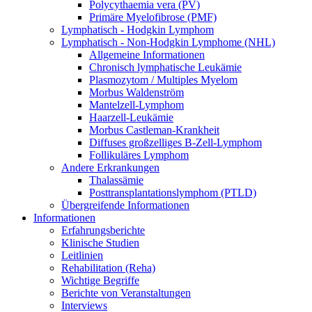
Polycythaemia vera (PV)
Primäre Myelofibrose (PMF)
Lymphatisch - Hodgkin Lymphom
Lymphatisch - Non-Hodgkin Lymphome (NHL)
Allgemeine Informationen
Chronisch lymphatische Leukämie
Plasmozytom / Multiples Myelom
Morbus Waldenström
Mantelzell-Lymphom
Haarzell-Leukämie
Morbus Castleman-Krankheit
Diffuses großzelliges B-Zell-Lymphom
Follikuläres Lymphom
Andere Erkrankungen
Thalassämie
Posttransplantationslymphom (PTLD)
Übergreifende Informationen
Informationen
Erfahrungsberichte
Klinische Studien
Leitlinien
Rehabilitation (Reha)
Wichtige Begriffe
Berichte von Veranstaltungen
Interviews