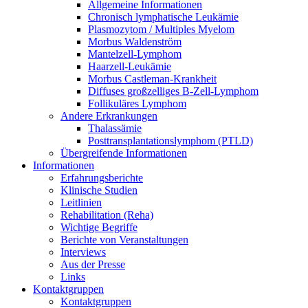
Allgemeine Informationen
Chronisch lymphatische Leukämie
Plasmozytom / Multiples Myelom
Morbus Waldenström
Mantelzell-Lymphom
Haarzell-Leukämie
Morbus Castleman-Krankheit
Diffuses großzelliges B-Zell-Lymphom
Follikuläres Lymphom
Andere Erkrankungen
Thalassämie
Posttransplantationslymphom (PTLD)
Übergreifende Informationen
Informationen
Erfahrungsberichte
Klinische Studien
Leitlinien
Rehabilitation (Reha)
Wichtige Begriffe
Berichte von Veranstaltungen
Interviews
Aus der Presse
Links
Kontaktgruppen
Kontaktgruppen