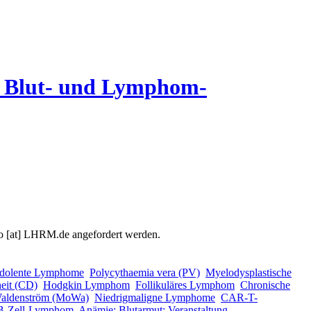
it Blut- und Lymphom-
o
[at]
LHRM.de
angefordert werden.
ndolente Lymphome
Polycythaemia vera (PV)
Myelodysplastische
eit (CD)
Hodgkin Lymphom
Follikuläres Lymphom
Chronische
aldenström (MoWa)
Niedrigmaligne Lymphome
CAR-T-
s B-Zell-Lymphom
Anämie; Blutarmut; Veranstaltung