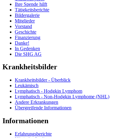
Ihre Spende hilft
Tätigkeitsberichte
Bildergalerie
Mitglieder
Vorstand
Geschichte
Finanzierung
Danke!
In Gedenken
Die SHG AG
Krankheitsbilder
Krankheitsbilder - Überblick
Leukämisch
Lymphatisch - Hodgkin Lymphom
Lymphatisch - Non-Hodgkin Lymphome (NHL)
Andere Erkrankungen
Übergreifende Informationen
Informationen
Erfahrungsberichte