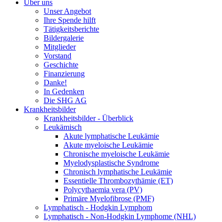
Über uns
Unser Angebot
Ihre Spende hilft
Tätigkeitsberichte
Bildergalerie
Mitglieder
Vorstand
Geschichte
Finanzierung
Danke!
In Gedenken
Die SHG AG
Krankheitsbilder
Krankheitsbilder - Überblick
Leukämisch
Akute lymphatische Leukämie
Akute myeloische Leukämie
Chronische myeloische Leukämie
Myelodysplastische Syndrome
Chronisch lymphatische Leukämie
Essentielle Thrombozythämie (ET)
Polycythaemia vera (PV)
Primäre Myelofibrose (PMF)
Lymphatisch - Hodgkin Lymphom
Lymphatisch - Non-Hodgkin Lymphome (NHL)