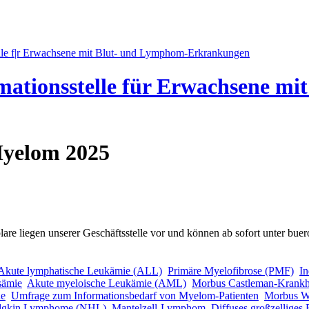
mationsstelle für Erwachsene m
Myelom 2025
e liegen unserer Geschäftsstelle vor und können ab sofort unter
buer
Akute lymphatische Leukämie (ALL)
Primäre Myelofibrose (PMF)
I
sämie
Akute myeloische Leukämie (AML)
Morbus Castleman-Krankh
ie
Umfrage zum Informationsbedarf von Myelom-Patienten
Morbus W
gkin Lymphome (NHL)
Mantelzell-Lymphom
Diffuses großzellige