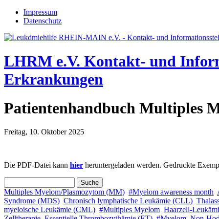
Jump to navigation
Impressum
Datenschutz
LHRM e.V.
Kontakt- und Infor
Erkrankungen
Patientenhandbuch Multiples 
Freitag, 10. Oktober 2025
Die PDF-Datei kann
hier
heruntergeladen werden. Gedruckte Exemplar
Suche
Suchformular
Multiples Myelom/Plasmozytom (MM)
#Myelom awareness month
Syndrome (MDS)
Chronisch lymphatische Leukämie (CLL)
Thalas
myeloische Leukämie (CML)
#Multiples Myelom
Haarzell-Leukäm
Zelltherapie
Essentielle Thrombozythämie (ET)
#Myelom
Non-Hod