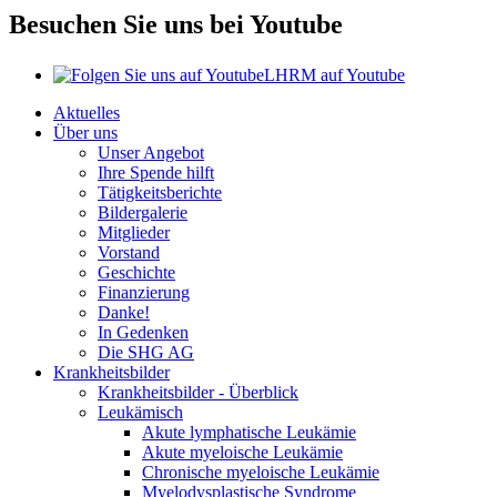
Besuchen Sie uns bei Youtube
LHRM auf Youtube
Aktuelles
Über uns
Unser Angebot
Ihre Spende hilft
Tätigkeitsberichte
Bildergalerie
Mitglieder
Vorstand
Geschichte
Finanzierung
Danke!
In Gedenken
Die SHG AG
Krankheitsbilder
Krankheitsbilder - Überblick
Leukämisch
Akute lymphatische Leukämie
Akute myeloische Leukämie
Chronische myeloische Leukämie
Myelodysplastische Syndrome