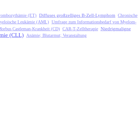
Diffuses großzelliges B-Zell-Lymphom
hrombozythämie (ET)
Chronische
yeloische Leukämie (AML)
Umfrage zum Informationsbedarf von Myelom-
Niedrigmaligne
orbus Castleman-Krankheit (CD)
CAR-T-Zelltherapie
ämie (CLL)
Anämie; Blutarmut; Veranstaltung