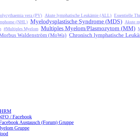
olycythaemia vera (PV)
Akute lymphatische Leukämie (ALL)
Essentielle T
Myelodysplastische Syndrome (MDS)
ymphome (NHL)
Akute m
Multiples Myelom/Plasmozytom (MM)
h
#Multiples Myelom
M
Chronisch lymphatische Leuk
Morbus Waldenström (MoWa)
 LHRM
NFO / Facebook
 Facebook Austausch (Forum) Gruppe
Myelom Gruppe
lood