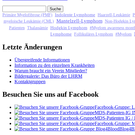
Suche
Suchformular
Indolente Lymphome
Primäre Myelofibrose (PMF)
Haarzell-Leukämie
P
Mantelzell-Lymphom
myeloische Leukämie (CML)
Non-Hodgkin L
Hodgkin Lymphom
Patienten
Thalassämie
#Myelom awareness mont
Lymphome
Follikuläres Lymphom
#Myelom
Letzte Änderungen
Übergreifende Informationen
Information zu den einzelnen Krankheiten
Warum braucht ein Verein Mitglieder?
Bildergalerie: Das Büro der LHRM
Kontaktgruppen
Besuchen Sie uns auf Facebook
Facebook-Gruppe:
MDS-Patienten-IG I
MDS-Patienten IG /
Facebook-Gruppe: 
Blog4B