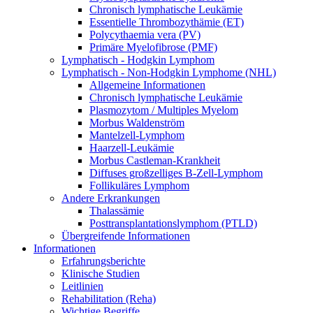
Chronisch lymphatische Leukämie
Essentielle Thrombozythämie (ET)
Polycythaemia vera (PV)
Primäre Myelofibrose (PMF)
Lymphatisch - Hodgkin Lymphom
Lymphatisch - Non-Hodgkin Lymphome (NHL)
Allgemeine Informationen
Chronisch lymphatische Leukämie
Plasmozytom / Multiples Myelom
Morbus Waldenström
Mantelzell-Lymphom
Haarzell-Leukämie
Morbus Castleman-Krankheit
Diffuses großzelliges B-Zell-Lymphom
Follikuläres Lymphom
Andere Erkrankungen
Thalassämie
Posttransplantationslymphom (PTLD)
Übergreifende Informationen
Informationen
Erfahrungsberichte
Klinische Studien
Leitlinien
Rehabilitation (Reha)
Wichtige Begriffe