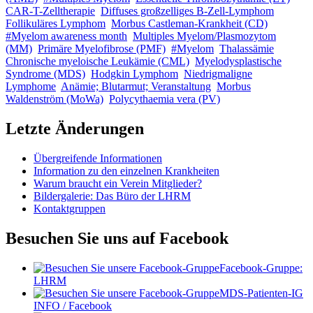
CAR-T-Zelltherapie
Diffuses großzelliges B-Zell-Lymphom
Follikuläres Lymphom
Morbus Castleman-Krankheit (CD)
#Myelom awareness month
Multiples Myelom/Plasmozytom
(MM)
Primäre Myelofibrose (PMF)
#Myelom
Thalassämie
Chronische myeloische Leukämie (CML)
Myelodysplastische
Syndrome (MDS)
Hodgkin Lymphom
Niedrigmaligne
Lymphome
Anämie; Blutarmut; Veranstaltung
Morbus
Waldenström (MoWa)
Polycythaemia vera (PV)
Letzte Änderungen
Übergreifende Informationen
Information zu den einzelnen Krankheiten
Warum braucht ein Verein Mitglieder?
Bildergalerie: Das Büro der LHRM
Kontaktgruppen
Besuchen Sie uns auf Facebook
Facebook-Gruppe:
LHRM
MDS-Patienten-IG
INFO / Facebook