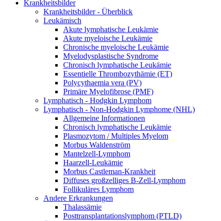
Krankheitsbilder
Krankheitsbilder - Überblick
Leukämisch
Akute lymphatische Leukämie
Akute myeloische Leukämie
Chronische myeloische Leukämie
Myelodysplastische Syndrome
Chronisch lymphatische Leukämie
Essentielle Thrombozythämie (ET)
Polycythaemia vera (PV)
Primäre Myelofibrose (PMF)
Lymphatisch - Hodgkin Lymphom
Lymphatisch - Non-Hodgkin Lymphome (NHL)
Allgemeine Informationen
Chronisch lymphatische Leukämie
Plasmozytom / Multiples Myelom
Morbus Waldenström
Mantelzell-Lymphom
Haarzell-Leukämie
Morbus Castleman-Krankheit
Diffuses großzelliges B-Zell-Lymphom
Follikuläres Lymphom
Andere Erkrankungen
Thalassämie
Posttransplantationslymphom (PTLD)