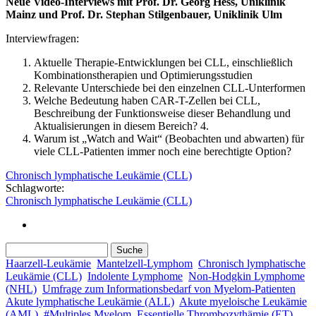
Neue Video-Interviews mit Prof. Dr. Georg Hess, Uniklinik
Mainz und Prof. Dr. Stephan Stilgenbauer, Uniklinik Ulm
Interviewfragen:
Aktuelle Therapie-Entwicklungen bei CLL, einschließlich
Kombinationstherapien und Optimierungsstudien
Relevante Unterschiede bei den einzelnen CLL-Unterformen
Welche Bedeutung haben CAR-T-Zellen bei CLL,
Beschreibung der Funktionsweise dieser Behandlung und
Aktualisierungen in diesem Bereich? 4.
Warum ist „Watch and Wait“ (Beobachten und abwarten) für
viele CLL-Patienten immer noch eine berechtigte Option?
Chronisch lymphatische Leukämie (CLL)
Schlagworte:
Chronisch lymphatische Leukämie (CLL)
Suche
Suchformular
Haarzell-Leukämie
Mantelzell-Lymphom
Chronisch lymphatische
Leukämie (CLL)
Indolente Lymphome
Non-Hodgkin Lymphome
(NHL)
Umfrage zum Informationsbedarf von Myelom-Patienten
Akute lymphatische Leukämie (ALL)
Akute myeloische Leukämie
(AML)
#Multiples Myelom
Essentielle Thrombozythämie (ET)