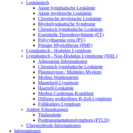
Leukämisch
Akute lymphatische Leukämie
Akute myeloische Leukämie
Chronische myeloische Leukämie
Myelodysplastische Syndrome
Chronisch lymphatische Leukämie
Essentielle Thrombozythämie (ET)
Polycythaemia vera (PV)
Primäre Myelofibrose (PMF)
Lymphatisch - Hodgkin Lymphom
Lymphatisch - Non-Hodgkin Lymphome (NHL)
Allgemeine Informationen
Chronisch lymphatische Leukämie
Plasmozytom / Multiples Myelom
Morbus Waldenström
Mantelzell-Lymphom
Haarzell-Leukämie
Morbus Castleman-Krankheit
Diffuses großzelliges B-Zell-Lymphom
Follikuläres Lymphom
Andere Erkrankungen
Thalassämie
Posttransplantationslymphom (PTLD)
Übergreifende Informationen
Informationen