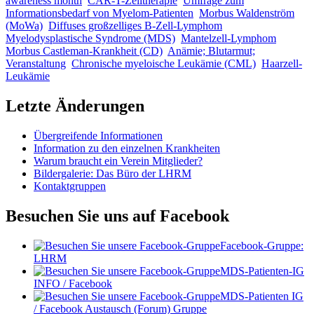
awareness month
CAR-T-Zelltherapie
Umfrage zum
Informationsbedarf von Myelom-Patienten
Morbus Waldenström
(MoWa)
Diffuses großzelliges B-Zell-Lymphom
Myelodysplastische Syndrome (MDS)
Mantelzell-Lymphom
Morbus Castleman-Krankheit (CD)
Anämie; Blutarmut;
Veranstaltung
Chronische myeloische Leukämie (CML)
Haarzell-
Leukämie
Letzte Änderungen
Übergreifende Informationen
Information zu den einzelnen Krankheiten
Warum braucht ein Verein Mitglieder?
Bildergalerie: Das Büro der LHRM
Kontaktgruppen
Besuchen Sie uns auf Facebook
Facebook-Gruppe:
LHRM
MDS-Patienten-IG
INFO / Facebook
MDS-Patienten IG
/ Facebook Austausch (Forum) Gruppe