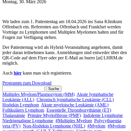
Montag, 30. März 2026
Wir laden zum 1. Patiententag am 18.04.2026 ins Sana Klinikum
Offenbach ein. Referenten aus Offenbach und Frankfurt werden
Vorträge zu Lymphomen und Multiplen Myelomen halten und für
Fragen zur Verfügung stehen.
Der Patiententag wird als Hybrid-Veranstaltung angeboten, damit
jeder daran teilnehmen kann. Anmeldungen sind entweder über den
QR-Code auf dem Flyer oder per E-Mail an
buero
[at]
LHRM.de
möglich.
Auch
hier
kann man sich registrieren.
Programm zum Download
Suche
Suchformular
Multiples Myelom/Plasmozytom (MM)
Akute lymphatische
Leukämie (ALL)
Chronisch lymphatische Leukämie (CLL)
Hodgkin Lymphom
Akute myeloische Leukämie (AML)
Follikuläres Lymphom
Essentielle Thrombozythämie (ET)
Thalassämie
Primäre Myelofibrose (PMF)
Indolente Lymphome
Niedrigmaligne Lymphome
#Multiples Myelom
Polycythaemia
vera (PV)
Non-Hodgkin Lymphome (NHL)
#Myelom
#Myelom