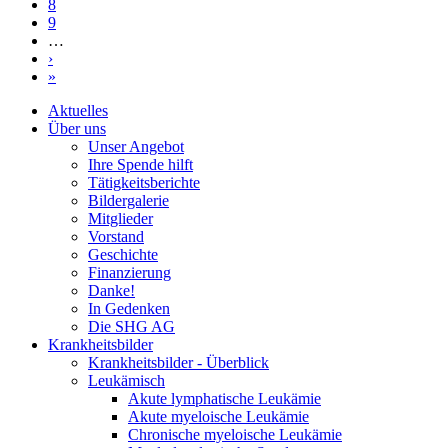
8
9
…
›
»
Aktuelles
Über uns
Unser Angebot
Ihre Spende hilft
Tätigkeitsberichte
Bildergalerie
Mitglieder
Vorstand
Geschichte
Finanzierung
Danke!
In Gedenken
Die SHG AG
Krankheitsbilder
Krankheitsbilder - Überblick
Leukämisch
Akute lymphatische Leukämie
Akute myeloische Leukämie
Chronische myeloische Leukämie