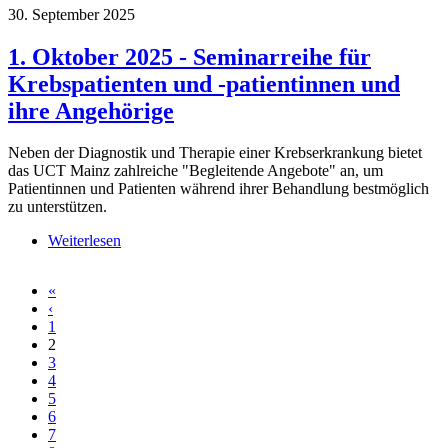
30. September 2025
1. Oktober 2025 - Seminarreihe für
Krebspatienten und -patientinnen und
ihre Angehörige
Neben der Diagnostik und Therapie einer Krebserkrankung bietet
das UCT Mainz zahlreiche "Begleitende Angebote" an, um
Patientinnen und Patienten während ihrer Behandlung bestmöglich
zu unterstützen.
Weiterlesen
über 1. Oktober 2025 - Seminarreihe für
Krebspatienten und -patientinnen und ihre
Angehörige
«
Seiten
‹
1
2
3
4
5
6
7