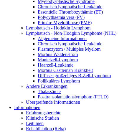
Myelodysplastische Syndrome
Chronisch lymphatische Leukämie
Essentielle Thrombozythämie (ET)
Polycythaemia vera (PV)
Primäre Myelofibrose (PMF)
Lymphatisch - Hodgkin Lymphom
Lymphatisch - Non-Hodgkin Lymphome (NHL)
Allgemeine Informationen
Chronisch lymphatische Leukämie
Plasmozytom / Multiples Myelom
Morbus Waldenström
Mantelzell-Lymphom
Haarzell-Leukämie
Morbus Castleman-Krankheit
Diffuses großzelliges B-Zell-Lymphom
Follikuläres Lymphom
Andere Erkrankungen
Thalassämie
Posttransplantationslymphom (PTLD)
Übergreifende Informationen
Informationen
Erfahrungsberichte
Klinische Studien
Leitlinien
Rehabilitation (Reha)